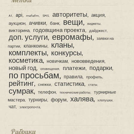
авторитеты
api
акция
A1
mafiafm
SMS
вещи
ачивки
аукцион
банк
виджеты
годовщина проекта
викторина
дайджест
евромафы
доп. услуги
заявки на
кланы
кланкоины
партии
комплекты
конкурсы
косметика
нововведения
новичкам
новый год
подарки
платежи
оповещения
по просьбам
правила
профиль
рейтинг
статистика
снежки
статы
сумрак
телефон
турнирные
технические работы
халява
форум
турниры
мастера
хлопушки
чат
электропочта
Рубрики