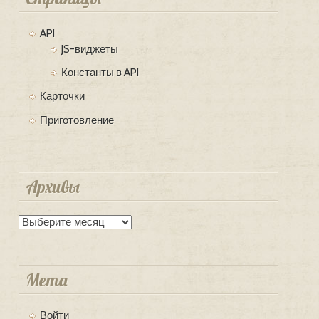
API
JS-виджеты
Константы в API
Карточки
Приготовление
Архивы
Архивы
Мета
Войти