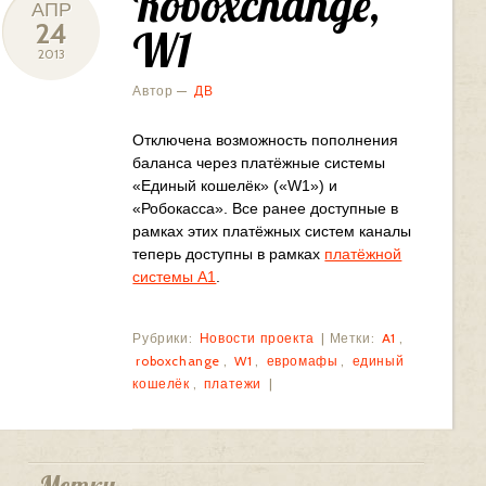
Roboxchange,
АПР
24
W1
2013
Автор —
ДВ
Отключена возможность пополнения
баланса через платёжные системы
«Единый кошелёк» («W1») и
«Робокасса». Все ранее доступные в
рамках этих платёжных систем каналы
теперь доступны в рамках
платёжной
системы A1
.
Рубрики:
Новости проекта
|
Метки:
A1
,
roboxchange
,
W1
,
евромафы
,
единый
кошелёк
,
платежи
|
Метки