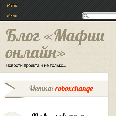
Main menu
Skip
Menu
to
content
Menu
Блог «Мафии
онлайн»
Новости проекта и не только…
Метка:
roboxchange