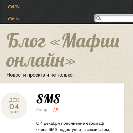
Main menu
Skip
Menu
to
content
Menu
Блог «Мафии
онлайн»
Новости проекта и не только…
SMS
ДЕК
04
Автор —
ДВ
2013
С 4 декабря пополнение евромаф
через SMS недоступно, в связи с тем,