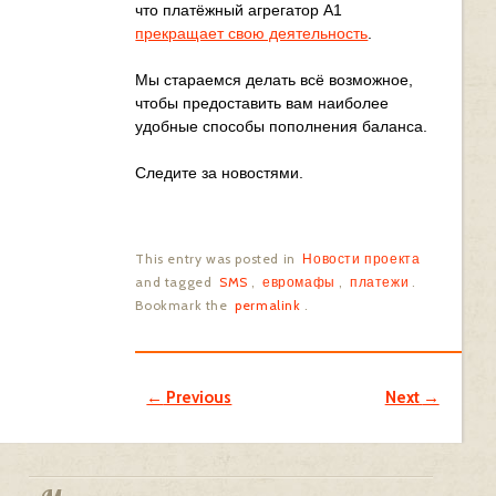
что платёжный агрегатор A1
прекращает свою деятельность
.
Мы стараемся делать всё возможное,
чтобы предоставить вам наиболее
удобные способы пополнения баланса.
Следите за новостями.
This entry was posted in
Новости проекта
and tagged
SMS
,
евромафы
,
платежи
.
Bookmark the
permalink
.
Post navigation
←
Previous
Next
→