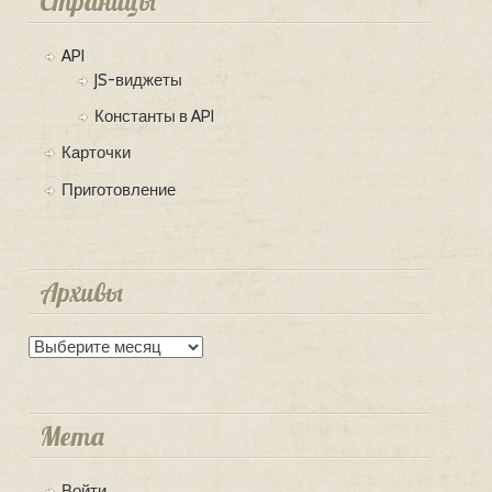
Страницы
API
JS-виджеты
Константы в API
Карточки
Приготовление
Архивы
Архивы
Мета
Войти