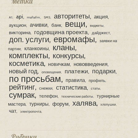
Метки
авторитеты
api
акция
A1
mafiafm
SMS
вещи
ачивки
аукцион
банк
виджеты
годовщина проекта
викторина
дайджест
евромафы
доп. услуги
заявки на
кланы
кланкоины
партии
комплекты
конкурсы
косметика
нововведения
новичкам
новый год
подарки
платежи
оповещения
по просьбам
правила
профиль
рейтинг
статистика
снежки
статы
сумрак
телефон
турнирные
технические работы
халява
форум
турниры
мастера
хлопушки
чат
электропочта
Рубрики