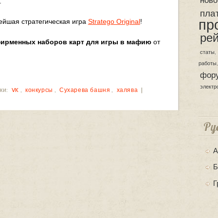
.
пла
пр
ейшая стратегическая игра
Stratego Original
!
рей
ирменных наборов карт для игры в мафию
от
статы
работы
фор
электр
ки:
VK
,
конкурсы
,
Сухарева башня
,
халява
|
Ру
А
Б
Г