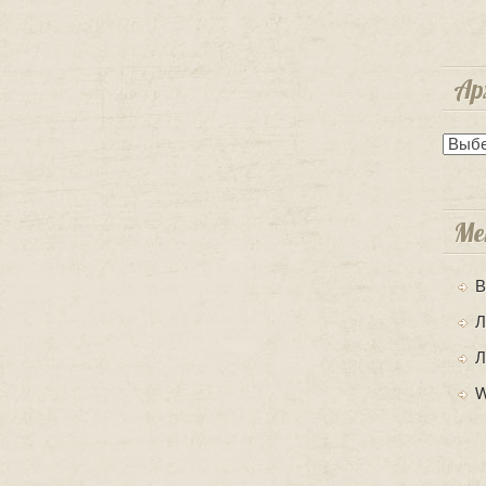
Ар
Архи
Ме
В
Л
Л
W