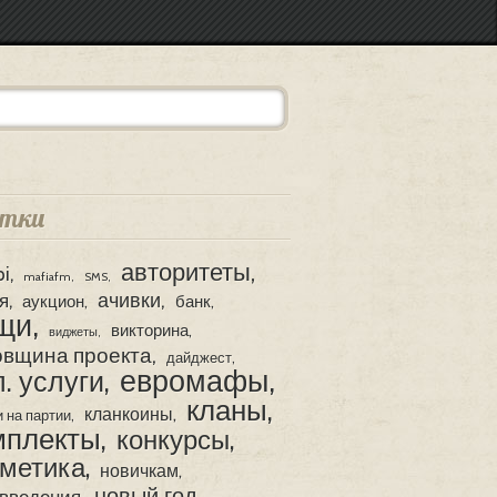
тки
авторитеты
pi
mafiafm
SMS
ачивки
я
аукцион
банк
щи
викторина
виджеты
овщина проекта
дайджест
евромафы
. услуги
кланы
кланкоины
и на партии
мплекты
конкурсы
сметика
новичкам
новый год
введения