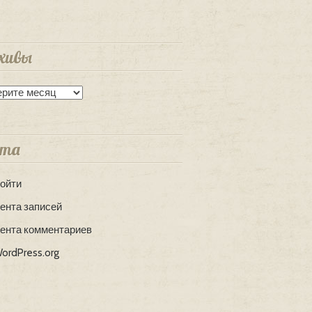
хивы
вы
та
ойти
ента записей
ента комментариев
ordPress.org