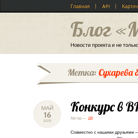
Main menu
Skip
Главная
API
Карточ
to
content
Блог «
Новости проекта и не тольк
Метка:
Сухарева 
Конкурс в В
МАЙ
16
Автор —
ДВ
2015
Совместно с нашими друзьями