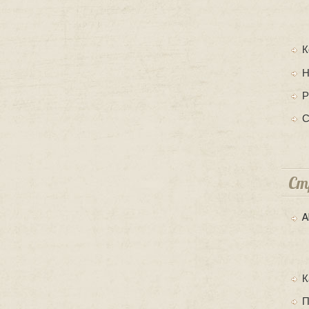
К
Н
Р
С
Ст
A
К
П