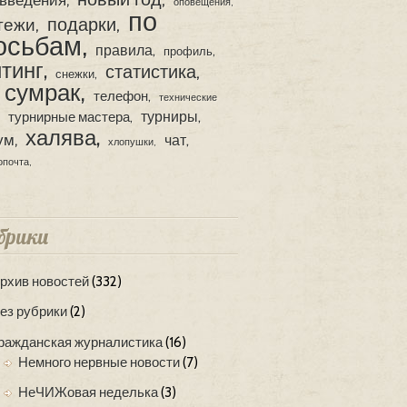
оповещения
по
подарки
тежи
осьбам
правила
профиль
тинг
статистика
снежки
сумрак
телефон
технические
турниры
турнирные мастера
халява
ум
чат
хлопушки
опочта
брики
рхив новостей
(332)
ез рубрики
(2)
ражданская журналистика
(16)
Немного нервные новости
(7)
НеЧИЖовая неделька
(3)