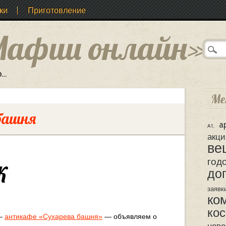
ки
Приготовление
Мафии онлайн»
о…
Ме
башня
a
A1
акци
ве
год
К
доп
заявк
ко
ко
 —
антикафе «Сухарева башня»
— объявляем о
ново