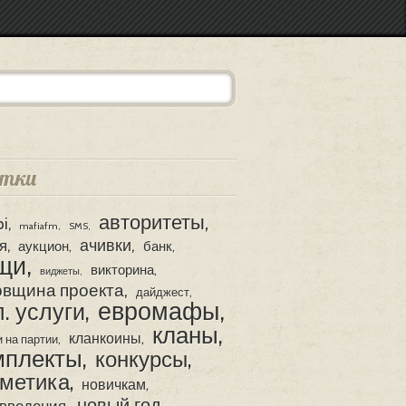
тки
авторитеты
pi
mafiafm
SMS
ачивки
я
аукцион
банк
щи
викторина
виджеты
овщина проекта
дайджест
евромафы
. услуги
кланы
кланкоины
и на партии
мплекты
конкурсы
сметика
новичкам
новый год
введения