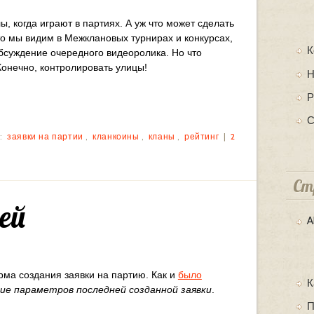
, когда играют в партиях. А уж что может сделать
то мы видим в Межклановых турнирах и конкурсах,
К
обсуждение очередного видеоролика. Но что
Конечно, контролировать улицы!
Н
Р
С
:
заявки на партии
,
кланкоины
,
кланы
,
рейтинг
|
2
Ст
ей
A
ма создания заявки на партию. Как и
было
К
ие параметров последней созданной заявки
.
П