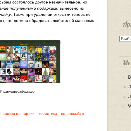
ьбам состоялось другое незначительное, но
ение полученными подарками
вынесено из
ладку
. Также при удалении открытки теперь не
цы, что должно обрадовать любителей массовых
Ар
Архи
Ме
В
Л
Управление подарками
Л
W
:
заявки на партии
,
косметика
,
по просьбам
,