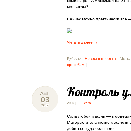
комиссара? А максимал на 21 с
маньяком?
Сейчас можно практически всё 
Читать далее
→
Рубрики:
Новости проекта
|
Метки
просьбам
|
Контроль у
АВГ
03
Автор —
Vera
2017
Сила любой мафии — в объедине
Матерые итальянские мафиози е
добиться куда большего.