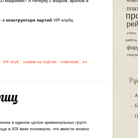
 10 мафиями? А пятерку с мафом, врачом и
пла
пр
— в
конструкторе партий
VIP-клуба.
рей
статы
работы
фор
электр
:
VIP-клуб
,
заявки на партии
,
новичкам
,
по
Ру
лиц
А
Б
Г
нии в единое целое криминальных групп.
ще в XIX веке понимали, что вместе можно