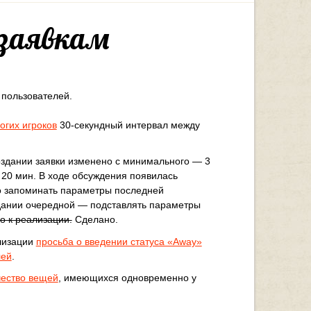
 заявкам
 пользователей.
гих игроков
30-секундный интервал между
здании заявки изменено с минимального — 3
20 мин. В ходе обсуждения появилась
о запоминать параметры последней
здании очередной — подставлять параметры
о к реализации.
Сделано.
лизации
просьба о введении статуса «Away»
лей
.
чество вещей
, имеющихся одновременно у