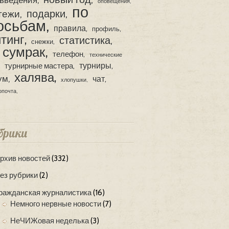
оповещения
по
подарки
тежи
осьбам
правила
профиль
тинг
статистика
снежки
сумрак
телефон
технические
турниры
турнирные мастера
халява
ум
чат
хлопушки
опочта
брики
рхив новостей
(332)
ез рубрики
(2)
ражданская журналистика
(16)
Немного нервные новости
(7)
НеЧИЖовая неделька
(3)