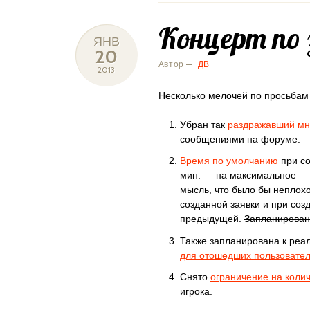
Концерт по
ЯНВ
20
Автор —
ДВ
2013
Несколько мелочей по просьбам
Убран так
раздражавший мно
сообщениями на форуме.
Время по умолчанию
при со
мин. — на максимальное — 
мысль, что было бы неплох
созданной заявки и при со
предыдущей.
Запланирован
Также запланирована к реа
для отошедших пользовате
Снято
ограничение на коли
игрока.