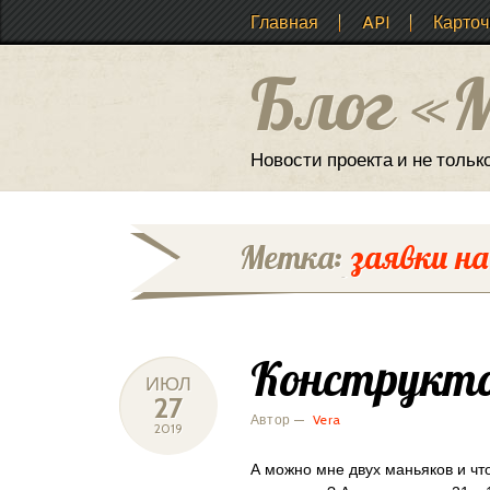
Main menu
Skip
Главная
API
Карточ
to
content
Блог «
Новости проекта и не тольк
Метка:
заявки н
Конструкто
ИЮЛ
27
Автор —
Vera
2019
А можно мне двух маньяков и чт