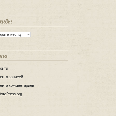
хивы
вы
та
ойти
ента записей
ента комментариев
ordPress.org