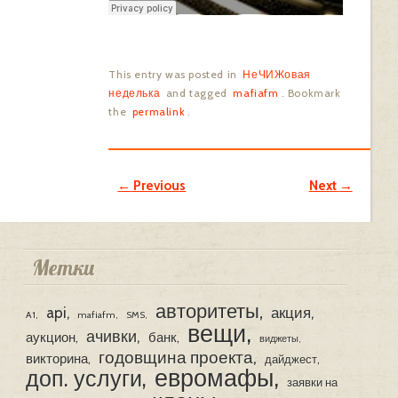
This entry was posted in
НеЧИЖовая
неделька
and tagged
mafiafm
. Bookmark
the
permalink
.
Post navigation
←
Previous
Next
→
Метки
авторитеты
api
акция
A1
mafiafm
SMS
вещи
ачивки
аукцион
банк
виджеты
годовщина проекта
викторина
дайджест
евромафы
доп. услуги
заявки на