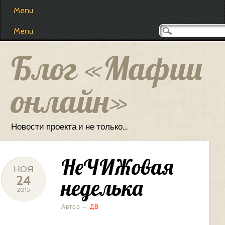
Main menu
Skip
Menu
to
content
Menu
Блог «Мафии
онлайн»
Новости проекта и не только…
НеЧИЖовая
НОЯ
24
неделька
2015
Автор —
ДВ