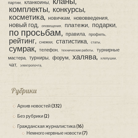
кланы
кланкоины
партии
комплекты
конкурсы
косметика
нововведения
новичкам
новый год
подарки
платежи
оповещения
по просьбам
правила
профиль
рейтинг
статистика
снежки
статы
сумрак
телефон
турнирные
технические работы
халява
форум
турниры
мастера
хлопушки
чат
электропочта
Рубрики
Архив новостей
(332)
Без рубрики
(2)
Гражданская журналистика
(16)
Немного нервные новости
(7)