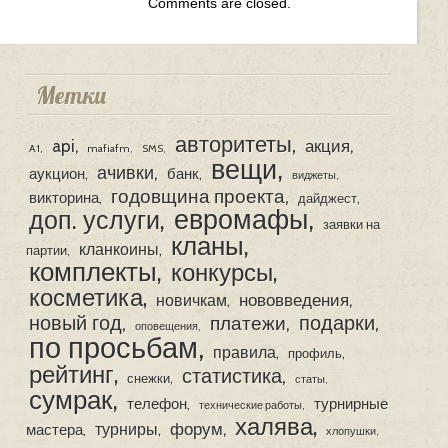
Comments are closed.
Метки
авторитеты
api
акция
A1
mafiafm
SMS
вещи
ачивки
аукцион
банк
виджеты
годовщина проекта
викторина
дайджест
евромафы
доп. услуги
заявки на
кланы
кланкоины
партии
комплекты
конкурсы
косметика
нововведения
новичкам
новый год
подарки
платежи
оповещения
по просьбам
правила
профиль
рейтинг
статистика
снежки
статы
сумрак
телефон
турнирные
технические работы
халява
форум
турниры
мастера
хлопушки