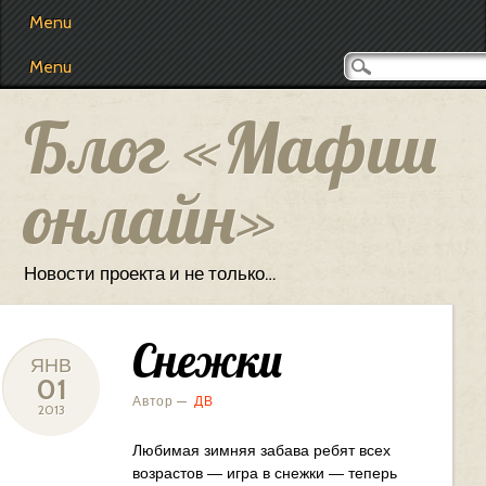
Main menu
Skip
Menu
to
content
Menu
Блог «Мафии
онлайн»
Новости проекта и не только…
Снежки
ЯНВ
01
Автор —
ДВ
2013
Любимая зимняя забава ребят всех
возрастов — игра в снежки — теперь