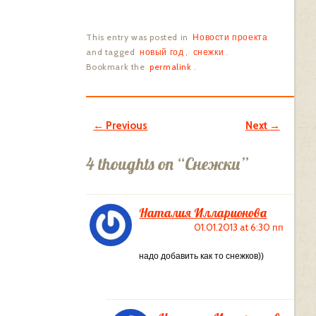
This entry was posted in
Новости проекта
and tagged
новый год
,
снежки
.
Bookmark the
permalink
.
Post navigation
←
Previous
Next
→
4 thoughts on “
Снежки
”
Наталия Илларионова
01.01.2013 at 6:30 пп
надо добавить как то снежков))